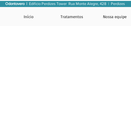
Odontovero |
Edifício Perdizes Tower
Rua Monte Alegre, 428 | Perdizes
Início
Tratamentos
Nossa equipe